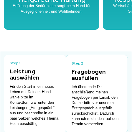
Erfüllung der Bedürfnisse sorgt beim Hund für
Wertschätz
Ausgeglichenheit und Wohlbefinden.
Si
Step 1
Step 2
Leistung
Fragebogen
auswählen
ausfüllen
Für den Start in ein neues
Ich übersende Dir
Leben mit Deinem Hund
anschließend meinen
wähle bitte im
Fragebogen per Email, den
Kontaktformular unter den
Du mir bitte vor unserem
Leistungen „Erstgespräch“
Erstgespräch ausgefüllt
aus und beschreibe in ein
zurückschickst. Dadurch
paar Sätzen welches Thema
kann ich mich ideal auf den
Euch beschäftigt.
Termin vorbereiten.