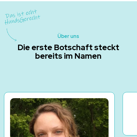
Das ist echt
Hunds
Gerecht
Über uns
Die erste Botschaft steckt
bereits im Namen
Informationen zu
Bernadette