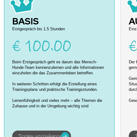
BASIS
A
Erstgespräch bis 1.5 Stunden
Einz
€ 100.00
€
Beim Erstgespräch geht es darum das Mensch-
Der 
Hunde-Team kennenzulernen und alle Informationen
geme
einzuholen die das Zusammenleben betreffen.
Geme
In weiteren Schritten erfolgt die Erstellung eines
Situ
Trainingsplans und praktische Trainingsstunden.
durc
Leinenführigkeit und vieles mehr – alle Themen die
Gewa
Zuhause und in der Umgebung wichtig sind
Termin vereinbaren