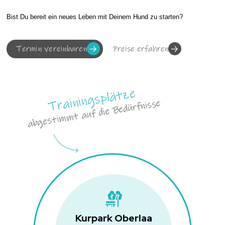
Bist Du bereit ein neues Leben mit Deinem Hund zu starten?
Termin vereinbaren
Preise erfahren
Trainingsplätze
abgestimmt auf die Bedürfnisse
Kurpark Oberlaa